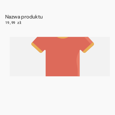
Dostawca:
Nazwa produktu
Cena
19,99 zł
regularna