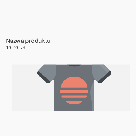
Dostawca:
Nazwa produktu
Cena
19,99 zł
regularna