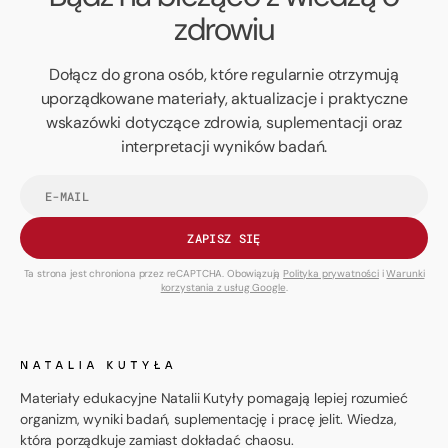
zdrowiu
Dołącz do grona osób, które regularnie otrzymują
uporządkowane materiały, aktualizacje i praktyczne
wskazówki dotyczące zdrowia, suplementacji oraz
interpretacji wyników badań.
Twój
adres
e-
mail
ZAPISZ SIĘ
Ta strona jest chroniona przez reCAPTCHA. Obowiązują
Polityka prywatności
i
Warunki
korzystania z usług Google
.
Materiały edukacyjne Natalii Kutyły pomagają lepiej rozumieć
organizm, wyniki badań, suplementację i pracę jelit. Wiedza,
która porządkuje zamiast dokładać chaosu.