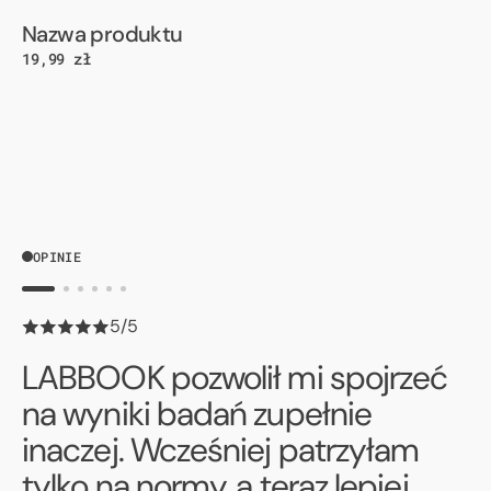
Dostawca:
Nazwa produktu
Cena
19,99 zł
regularna
OPINIE
5/5
LABBOOK pozwolił mi spojrzeć
na wyniki badań zupełnie
inaczej. Wcześniej patrzyłam
tylko na normy, a teraz lepiej