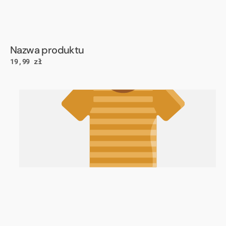
Dostawca:
Nazwa produktu
Cena
19,99 zł
regularna