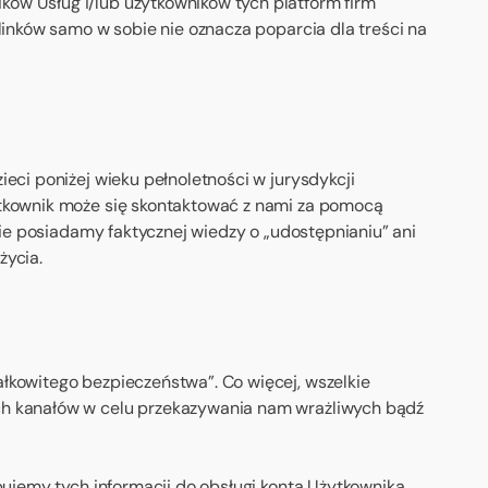
ów Usług i/lub użytkowników tych platform firm
linków samo w sobie nie oznacza poparcia dla treści na
eci poniżej wieku pełnoletności w jurysdykcji
ytkownik może się skontaktować z nami za pomocą
nie posiadamy faktycznej wiedzy o „udostępnianiu” ani
życia.
łkowitego bezpieczeństwa”. Co więcej, wszelkie
ych kanałów w celu przekazywania nam wrażliwych bądź
bujemy tych informacji do obsługi konta Użytkownika,