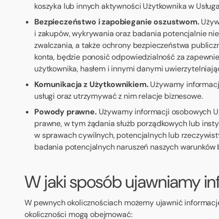
koszyka lub innych aktywności Użytkownika w Usługa
Bezpieczeństwo i zapobieganie oszustwom.
Używa
i zakupów, wykrywania oraz badania potencjalnie ni
zwalczania, a także ochrony bezpieczeństwa publiczn
konta, będzie ponosić odpowiedzialność za zapewni
użytkownika, hasłem i innymi danymi uwierzytelniają
Komunikacja z Użytkownikiem.
Używamy informacji
usługi oraz utrzymywać z nim relacje biznesowe.
Powody prawne.
Używamy informacji osobowych Uż
prawne, w tym żądania służb porządkowych lub inst
w sprawach cywilnych, potencjalnych lub rzeczywis
badania potencjalnych naruszeń naszych warunków b
W jaki sposób ujawniamy i
W pewnych okolicznościach możemy ujawnić informacje 
okoliczności mogą obejmować: