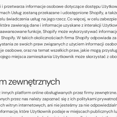
i i przetwarza informacje osobowe dotyczące dostępu Użytkowni
amach Usług zostaną przekazane i udostępnione Shopify, a tak
lu świadczenia usług na jego rzecz. Co więcej, w celu zabezpiec
tóre zawierają dane i informacje uzyskane z interakcji Użytk
e zaawansowane funkcje, Shopify może wykorzystywać informac
 Shopify. W takich okolicznościach firma Shopify odpowiada z
ystania ze swoich praw związanych z użyciem informacji osobo
cje osobowe, oraz na temat wszelkich praw, jakie mogą przysł
wojego miejsca zamieszkania Użytkownik może skorzystać z o
firm zewnętrznych
z innych platform online obsługiwanych przez firmy zewnętrzne
nych przez nas należy zapoznać się z ich politykami prywatnoś
h witryn internetowych, ani nie jesteśmy za nie odpowiedzialn
. Informacje, które Użytkownik podaje w miejscach publicznych 