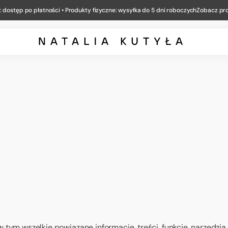
: dostęp po płatności • Produkty fizyczne: wysyłka do 5 dni roboczych
Zobacz pr
 w tym wszelkie powiązane informacje, treści, funkcje, narzędzi