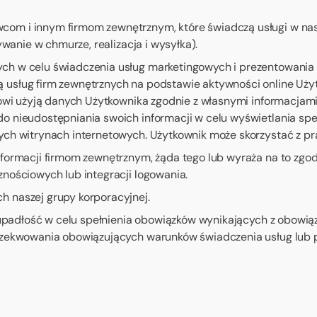
m i innym firmom zewnętrznym, które świadczą usługi w naszy
ywanie w chmurze, realizacja i wysyłka).
h w celu świadczenia usług marketingowych i prezentowania 
usług firm zewnętrznych na podstawie aktywności online Uży
gowi użyją danych Użytkownika zgodnie z własnymi informacjam
o nieudostępniania swoich informacji w celu wyświetlania sp
ch witrynach internetowych. Użytkownik może skorzystać z pr
formacji firmom zewnętrznym, żąda tego lub wyraża na to zgod
nościowych lub integracji logowania.
 naszej grupy korporacyjnej.
y upadłość w celu spełnienia obowiązków wynikających z obow
zekwowania obowiązujących warunków świadczenia usług lub po