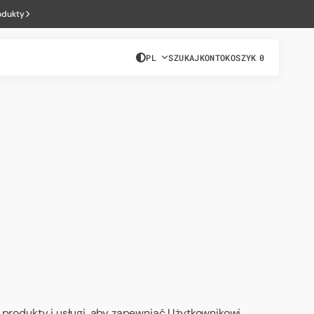
odukty
PL
SZUKAJ
KONTO
KOSZYK
0
0
PRODUKTÓW
a, produkty i usługi, aby zapewniać Użytkownikowi