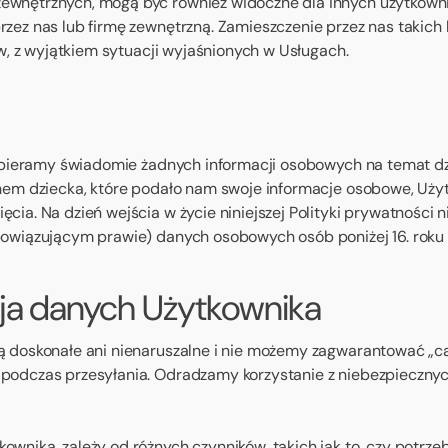
ewnętrznych, mogą być również widoczne dla innych użytkownik
zez nas lub firmę zewnętrzną. Zamieszczenie przez nas takich 
ów, z wyjątkiem sytuacji wyjaśnionych w Usługach.
 zbieramy świadomie żadnych informacji osobowych na temat dzi
kunem dziecka, które podało nam swoje informacje osobowe, Uż
cia. Na dzień wejścia w życie niniejszej Polityki prywatności 
bowiązującym prawie) danych osobowych osób poniżej 16. roku 
ja danych Użytkownika
ą doskonałe ani nienaruszalne i nie możemy zagwarantować „ca
 podczas przesyłania. Odradzamy korzystanie z niebezpieczn
wnika, zależy od różnych czynników, takich jak to, czy potrze