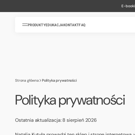
PRZEJDŹ
DO
E-booki
TREŚCI
PRODUKTY
EDUKACJA
KONTAKT
FAQ
Strona główna
Polityka prywatności
Polityka prywatności
Ostatnia aktualizacja: 8 sierpień 2026
Natalia Kutyła prowadzi ten sklep i stronę internetową,