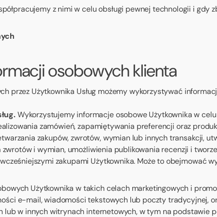
ółpracujemy z nimi w celu obsługi pewnej technologii i gdy z
nych
rmacji osobowych klienta
nych przez Użytkownika Usług możemy wykorzystywać informac
ług.
Wykorzystujemy informacje osobowe Użytkownika w celu ś
realizowania zamówień, zapamiętywania preferencji oraz produk
warzania zakupów, zwrotów, wymian lub innych transakcji, utw
a zwrotów i wymian, umożliwienia publikowania recenzji i two
 wcześniejszymi zakupami Użytkownika. Może to obejmować wyk
owych Użytkownika w takich celach marketingowych i promocy
ci e-mail, wiadomości tekstowych lub poczty tradycyjnej, or
h lub w innych witrynach internetowych, w tym na podstawie p