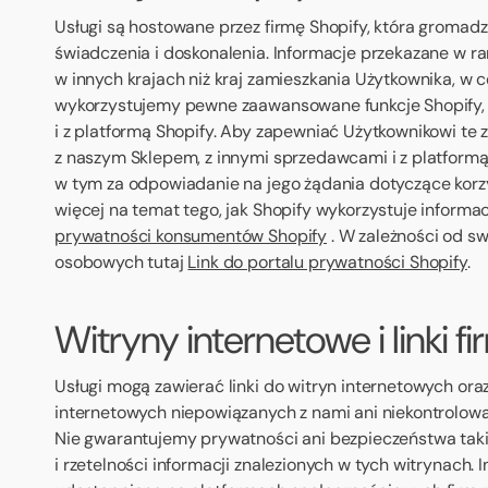
Usługi są hostowane przez firmę Shopify, która gromadz
świadczenia i doskonalenia. Informacje przekazane w r
w innych krajach niż kraj zamieszkania Użytkownika, w ce
wykorzystujemy pewne zaawansowane funkcje Shopify, k
i z platformą Shopify. Aby zapewniać Użytkownikowi t
z naszym Sklepem, z innymi sprzedawcami i z platformą
w tym za odpowiadanie na jego żądania dotyczące korz
więcej na temat tego, jak Shopify wykorzystuje informa
prywatności konsumentów Shopify
. W zależności od s
osobowych tutaj
Link do portalu prywatności Shopify
.
Witryny internetowe i linki 
Usługi mogą zawierać linki do witryn internetowych ora
internetowych niepowiązanych z nami ani niekontrolowa
Nie gwarantujemy prywatności ani bezpieczeństwa takic
i rzetelności informacji znalezionych w tych witrynach