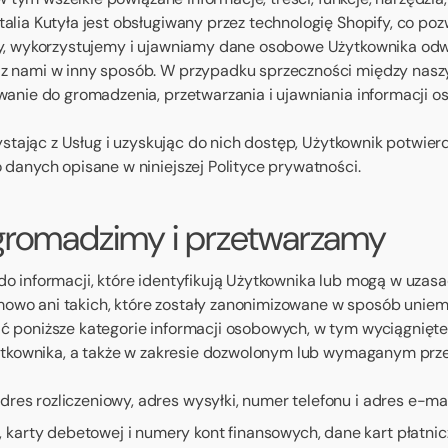
lia Kutyła jest obsługiwany przez technologię Shopify, co po
my, wykorzystujemy i ujawniamy dane osobowe Użytkownika od
z nami w inny sposób. W przypadku sprzeczności między naszy
wanie do gromadzenia, przetwarzania i ujawniania informacji 
ystając z Usług i uzyskując do nich dostęp, Użytkownik potwierd
danych opisane w niniejszej Polityce prywatności.
 gromadzimy i przetwarzamy
o informacji, które identyfikują Użytkownika lub mogą w uzas
wo ani takich, które zostały zanonimizowane w sposób uniemo
poniższe kategorie informacji osobowych, w tym wyciągnięte z
Użytkownika, a także w zakresie dozwolonym lub wymaganym prz
dres rozliczeniowy, adres wysyłki, numer telefonu i adres e-mai
karty debetowej i numery kont finansowych, dane kart płatnicz