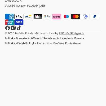
LABBOOK
Wielki Reset Twoich jelit
Facebook
Instagram
TikTok
© 2026
Natalia Kutyła
.
Made with love by
PAR HOUSE Agency
.
Polityka Prywatności
Warunki Świadczenia Usług
Nota Prawna
Polityka Wysyłki
Polityka Zwrotu Kosztów
Dane Kontaktowe