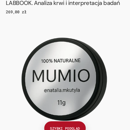
LABBOOK. Analiza krwi i interpretacja badań
Cena
269,00 zł
regularna
Mumio
Ałtajskie
SZYBKI PODGLĄD