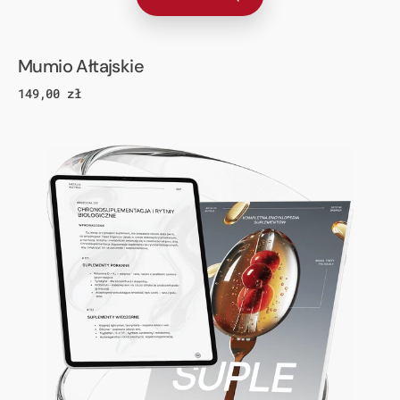
Mumio Ałtajskie
Cena
149,00 zł
regularna
Suplementacja
bez
chaosu