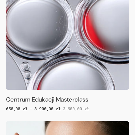
Centrum Edukacji Masterclass
650,00 zł - 3.900,00 zł
3.900,00 zł
Cena
Cena
promocyjna
regularna
KOD
SKÓRY