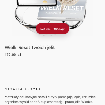
SZYBKI PODGLĄD
Wielki Reset Twoich jelit
Cena
179,00 zł
regularna
Materiały edukacyjne Natalii Kutyły pomagają lepiej rozumieć
organizm, wyniki badań, suplementację i pracę jelit. Wiedza,