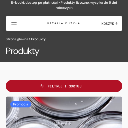
PRZEJDŹ
E-booki: dostęp po płatności • Produkty fizyczne: wysyłka do 5 dni
DO
roboczych
TREŚCI
Zobacz produkty
KOSZYK
0
0
PRODUKTÓW
Strona główna
Produkty
Kolekcja:
Produkty
FILTRUJ I SORTUJ
Centrum
Promocja
Edukacji
Masterclass