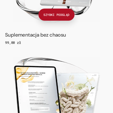
SZYBKI PODGLĄD
Suplementacja bez chaosu
Cena
99,00 zł
regularna
Wielki
Reset
Twoich
jelit